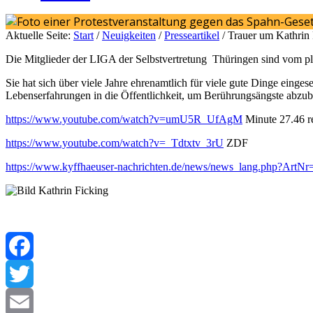
Aktuelle Seite:
Start
/
Neuigkeiten
/
Presseartikel
/
Trauer um Kathrin 
Die Mitglieder der LIGA der Selbstvertretung Thüringen sind vom plö
Sie hat sich über viele Jahre ehrenamtlich für viele gute Dinge eing
Lebenserfahrungen in die Öffentlichkeit, um Berührungsängste abzu
https://www.youtube.com/watch?v=umU5R_UfAgM
Minute 27.46 r
https://www.youtube.com/watch?v=_Tdtxtv_3rU
ZDF
https://www.kyffhaeuser-nachrichten.de/news/news_lang.php?ArtN
Facebook
Twitter