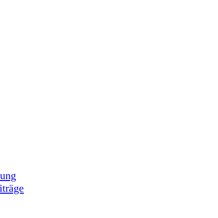
tung
iträge