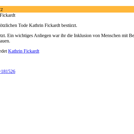
Fickardt
tzlichen Tode Kathrin Fickardt bestürzt.
esetzt. Ein wichtiges Anliegen war ihr die Inklusion von Menschen mit 
bauen.
edet
Kathrin Fickardt
r=181526