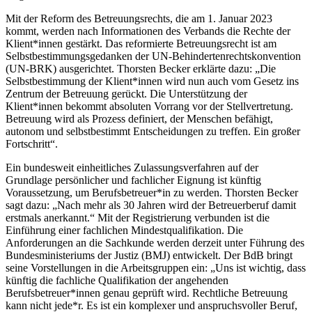
Mit der Reform des Betreuungsrechts, die am 1. Januar 2023
kommt, werden nach Informationen des Verbands die Rechte der
Klient*innen gestärkt. Das reformierte Betreuungsrecht ist am
Selbstbestimmungsgedanken der UN-Behindertenrechtskonvention
(UN-BRK) ausgerichtet. Thorsten Becker erklärte dazu: „Die
Selbstbestimmung der Klient*innen wird nun auch vom Gesetz ins
Zentrum der Betreuung gerückt. Die Unterstützung der
Klient*innen bekommt absoluten Vorrang vor der Stellvertretung.
Betreuung wird als Prozess definiert, der Menschen befähigt,
autonom und selbstbestimmt Entscheidungen zu treffen. Ein großer
Fortschritt“.
Ein bundesweit einheitliches Zulassungsverfahren auf der
Grundlage persönlicher und fachlicher Eignung ist künftig
Voraussetzung, um Berufsbetreuer*in zu werden. Thorsten Becker
sagt dazu: „Nach mehr als 30 Jahren wird der Betreuerberuf damit
erstmals anerkannt.“ Mit der Registrierung verbunden ist die
Einführung einer fachlichen Mindestqualifikation. Die
Anforderungen an die Sachkunde werden derzeit unter Führung des
Bundesministeriums der Justiz (BMJ) entwickelt. Der BdB bringt
seine Vorstellungen in die Arbeitsgruppen ein: „Uns ist wichtig, dass
künftig die fachliche Qualifikation der angehenden
Berufsbetreuer*innen genau geprüft wird. Rechtliche Betreuung
kann nicht jede*r. Es ist ein komplexer und anspruchsvoller Beruf,