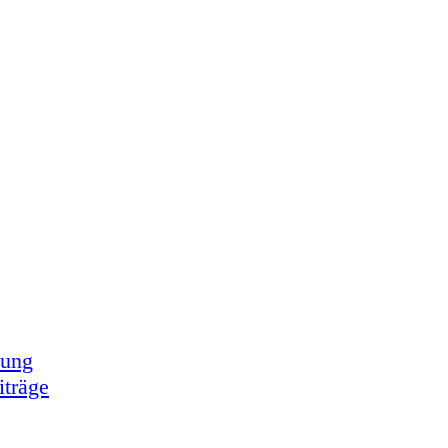
tung
iträge