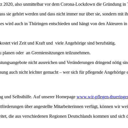
rz 2020, also unmittelbar vor dem Corona-Lockdown die Gründung in 
dass sie gehört werden und dass nicht immer nur über sie, sondern mit 
ieles wird auch in Thüringen entschieden und hängt von den Akteuren i
 kostet viel Zeit und Kraft und viele Angehörige sind berufstätig.
n zu planen oder an Gremiensitzungen teilzunehmen.
astungsangebote nicht ausreichen und Veränderungen dringend nötig si
ng auch nicht leichter gemacht – wer sich für pflegende Angehörige enga
ung und Selbsthilfe. Auf unserer Homepage
www.wir-pflegen-thueringe
örderungen über angestellte Mitarbeiterinnen verfügt, können wir we
tet, die aus verschiedenen Regionen Deutschlands kommen und sich digit