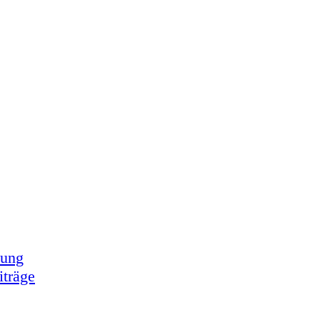
tung
iträge