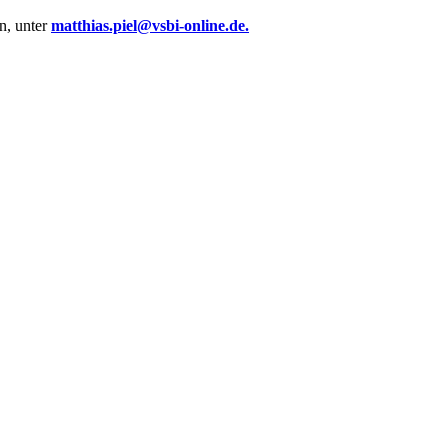
en, unter
matthias.piel@vsbi-online.de.