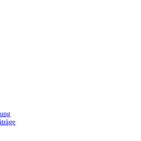
tung
iträge