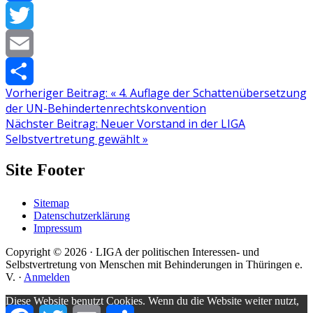
Facebook
Twitter
Email
Vorheriger Beitrag:
«
4. Auflage der Schattenübersetzung
Teilen
der UN-Behindertenrechtskonvention
Nächster Beitrag:
Neuer Vorstand in der LIGA
Selbstvertretung gewählt
»
Site Footer
Sitemap
Datenschutzerklärung
Impressum
Copyright © 2026 · LIGA der politischen Interessen- und
Selbstvertretung von Menschen mit Behinderungen in Thüringen e.
V. ·
Anmelden
Diese Website benutzt Cookies. Wenn du die Website weiter nutzt,
Facebook
Twitter
Email
Teilen