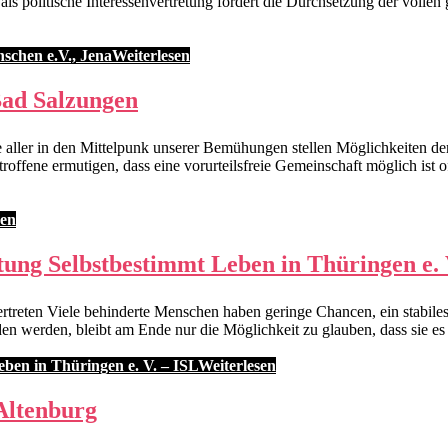
ls politische Interessenvertretung fordert die Durchsetzung der vollen 
schen e.V., Jena
Weiterlesen
 Bad Salzungen
be aller in den Mittelpunk unserer Bemühungen stellen Möglichkeiten
fene ermutigen, dass eine vorurteilsfreie Gemeinschaft möglich ist off
sen
tung Selbstbestimmt Leben in Thüringen e. 
ertreten Viele behinderte Menschen haben geringe Chancen, ein stabiles,
den werden, bleibt am Ende nur die Möglichkeit zu glauben, dass sie 
ben in Thüringen e. V. – ISL
Weiterlesen
 Altenburg