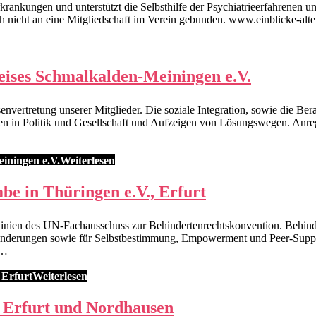
rankungen und unterstützt die Selbsthilfe der Psychiatrieerfahrenen u
ch nicht an eine Mitgliedschaft im Verein gebunden. www.einblicke-alt
eises Schmalkalden-Meiningen e.V.
envertretung unserer Mitglieder. Die soziale Integration, sowie die 
 in Politik und Gesellschaft und Aufzeigen von Lösungswegen. Anregu
iningen e.V.
Weiterlesen
be in Thüringen e.V., Erfurt
htlinien des UN-Fachausschuss zur Behindertenrechtskonvention. Behin
Behinderungen sowie für Selbstbestimmung, Empowerment und Peer-Sup
 …
 Erfurt
Weiterlesen
Erfurt und Nordhausen