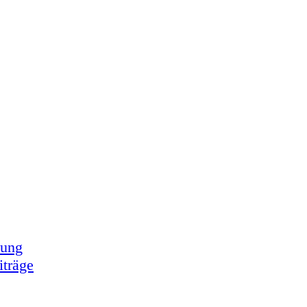
tung
iträge