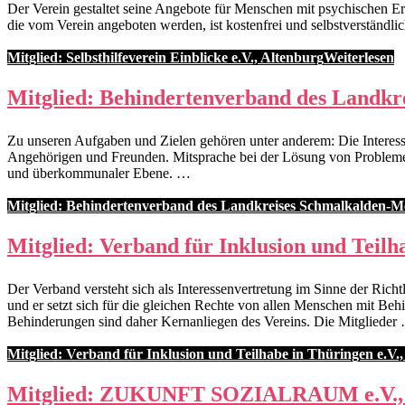
Der Verein gestaltet seine Angebote für Menschen mit psychischen Erk
die vom Verein angeboten werden, ist kostenfrei und selbstverständli
Mitglied: Selbsthilfeverein Einblicke e.V., Altenburg
Weiterlesen
Mitglied: Behindertenverband des Landkr
Zu unseren Aufgaben und Zielen gehören unter anderem: Die Interess
Angehörigen und Freunden. Mitsprache bei der Lösung von Problemen
und überkommunaler Ebene. …
Mitglied: Behindertenverband des Landkreises Schmalkalden-Me
Mitglied: Verband für Inklusion und Teilha
Der Verband versteht sich als Interessenvertretung im Sinne der Ric
und er setzt sich für die gleichen Rechte von allen Menschen mit 
Behinderungen sind daher Kernanliegen des Vereins. Die Mitglieder
Mitglied: Verband für Inklusion und Teilhabe in Thüringen e.V.,
Mitglied: ZUKUNFT SOZIALRAUM e.V., 